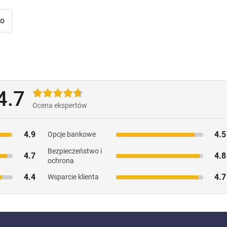
wo
4.7
Ocena ekspertów
4.9
4.5
Opcje bankowe
Bezpieczeństwo i
4.7
4.8
ochrona
4.4
4.7
Wsparcie klienta