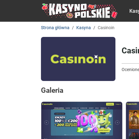
Kas
Strona główna
/
Kasyna
/
Casinoin
Casi
Ocenione
Galeria