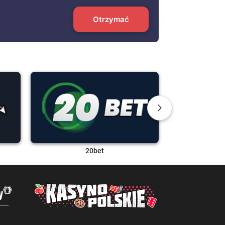
Otrzymać
20bet