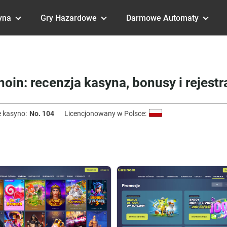
yna
Gry Hazardowe
Darmowe Automaty
noin: recenzja kasyna, bonusy i rejestr
 kasyno:
No. 104
Licencjonowany w Polsce: