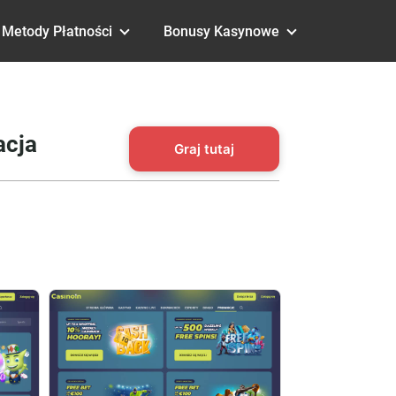
Metody Płatności
Bonusy Kasynowe
acja
Graj tutaj