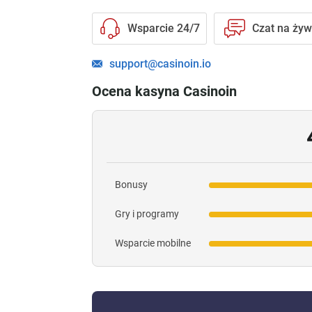
Wsparcie 24/7
Czat na ży
support@casinoin.io
Ocena kasyna Casinoin
Bonusy
Gry i programy
Wsparcie mobilne