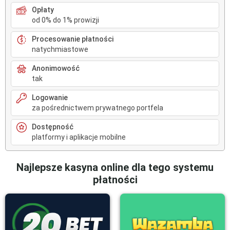
Opłaty
od 0% do 1% prowizji
Procesowanie płatności
natychmiastowe
Anonimowość
tak
Logowanie
za pośrednictwem prywatnego portfela
Dostępność
platformy i aplikacje mobilne
Najlepsze kasyna online dla tego systemu
płatności