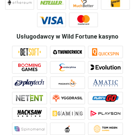
Usługodawcy w Wild Fortune kasyno