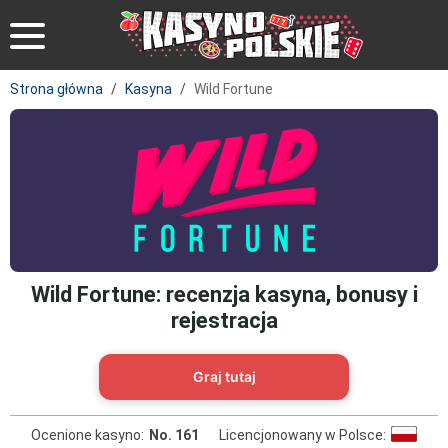
Strona główna
/
Kasyna
/
Wild Fortune
Wild Fortune: recenzja kasyna, bonusy i
rejestracja
Graj tutaj
Ocenione kasyno:
No. 161
Licencjonowany w Polsce: