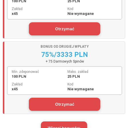
100 PLN
25 PLN
Zakład
Kod
x45
Nie wymagane
Otrzymać
BONUS OD DRUGIEJ WPŁATY
75%/3333 PLN
+ 75 Darmowych Spinów
Min. zdeponować
Maks. zakład
100 PLN
25 PLN
Zakład
Kod
x45
Nie wymagane
Otrzymać
Więcej bonusów