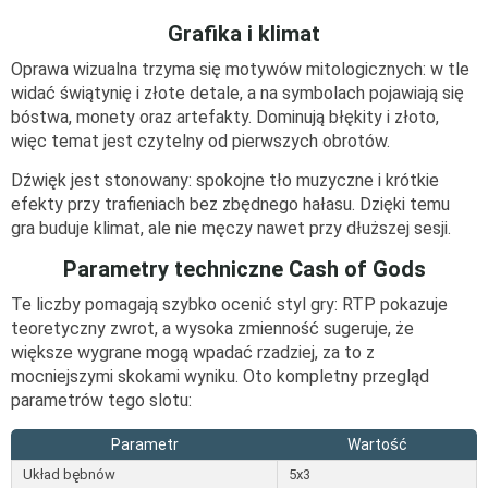
Grafika i klimat
Oprawa wizualna trzyma się motywów mitologicznych: w tle
widać świątynię i złote detale, a na symbolach pojawiają się
bóstwa, monety oraz artefakty. Dominują błękity i złoto,
więc temat jest czytelny od pierwszych obrotów.
Dźwięk jest stonowany: spokojne tło muzyczne i krótkie
efekty przy trafieniach bez zbędnego hałasu. Dzięki temu
gra buduje klimat, ale nie męczy nawet przy dłuższej sesji.
Parametry techniczne Cash of Gods
Te liczby pomagają szybko ocenić styl gry: RTP pokazuje
teoretyczny zwrot, a wysoka zmienność sugeruje, że
większe wygrane mogą wpadać rzadziej, za to z
mocniejszymi skokami wyniku. Oto kompletny przegląd
parametrów tego slotu:
Parametr
Wartość
Układ bębnów
5x3