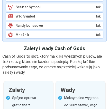
Scatter Symbol
tak
Wild Symbol
tak
Rundy bonusowe
tak
Mnożnik
tak
Zalety i wady Cash of Gods
Cash of Gods to slot, który ma kilka wyraźnych plusów, ale
też rzeczy, które nie każdemu podejdą. Poniżej krótkie
podsumowanie tego, co gracze najczęściej wskazują jako
zalety i wady.
Zalety
Wady
Spójna oprawa
Maksymalna wygrana
graficzna z
do 200x stawki, więc