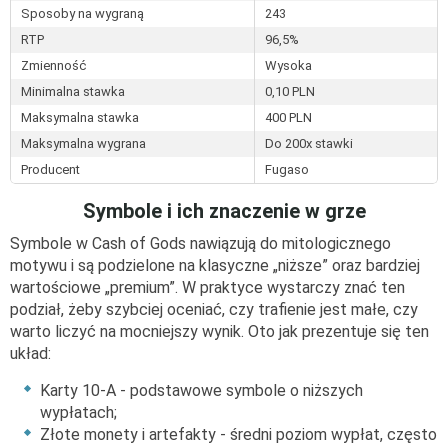
Sposoby na wygraną
243
RTP
96,5%
Zmienność
Wysoka
Minimalna stawka
0,10 PLN
Maksymalna stawka
400 PLN
Maksymalna wygrana
Do 200x stawki
Producent
Fugaso
Symbole i ich znaczenie w grze
Symbole w Cash of Gods nawiązują do mitologicznego
motywu i są podzielone na klasyczne „niższe” oraz bardziej
wartościowe „premium”. W praktyce wystarczy znać ten
podział, żeby szybciej oceniać, czy trafienie jest małe, czy
warto liczyć na mocniejszy wynik. Oto jak prezentuje się ten
układ:
Karty 10-A - podstawowe symbole o niższych
wypłatach;
Złote monety i artefakty - średni poziom wypłat, często