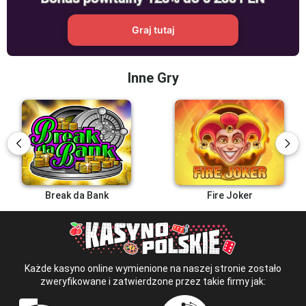
Graj tutaj
Inne Gry
Fire Joker
Coin Win: Hold The Spin
Każde kasyno online wymienione na naszej stronie zostało
zweryfikowane i zatwierdzone przez takie firmy jak: