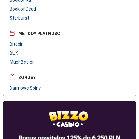
Book of Ra
Book of Dead
Starburst
METODY PŁATNOŚCI
Bitcoin
BLIK
MuchBetter
BONUSY
Darmowe Spiny
Bonus powitalny 125% do 6 250 PLN