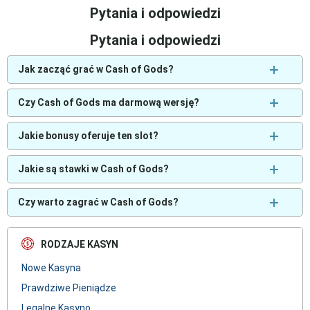
Pytania i odpowiedzi
Pytania i odpowiedzi
Jak zacząć grać w Cash of Gods?
Czy Cash of Gods ma darmową wersję?
Jakie bonusy oferuje ten slot?
Jakie są stawki w Cash of Gods?
Czy warto zagrać w Cash of Gods?
RODZAJE KASYN
Nowe Kasyna
Prawdziwe Pieniądze
Legalne Kasyno