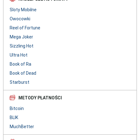
Sloty Mobilne
Owocowki
Reel of Fortune
Mega Joker
Sizzling Hot
Ultra Hot
Book of Ra
Book of Dead
Starburst
METODY PŁATNOŚCI
Bitcoin
BLIK
MuchBetter