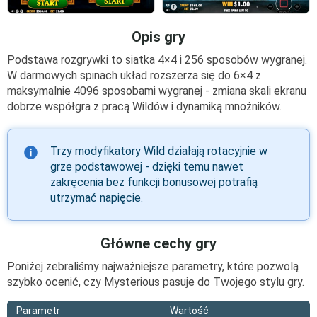
Opis gry
Podstawa rozgrywki to siatka 4×4 i 256 sposobów wygranej.
W darmowych spinach układ rozszerza się do 6×4 z
maksymalnie 4096 sposobami wygranej - zmiana skali ekranu
dobrze współgra z pracą Wildów i dynamiką mnożników.
Trzy modyfikatory Wild działają rotacyjnie w
grze podstawowej - dzięki temu nawet
zakręcenia bez funkcji bonusowej potrafią
utrzymać napięcie.
Główne cechy gry
Poniżej zebraliśmy najważniejsze parametry, które pozwolą
szybko ocenić, czy Mysterious pasuje do Twojego stylu gry.
Parametr
Wartość