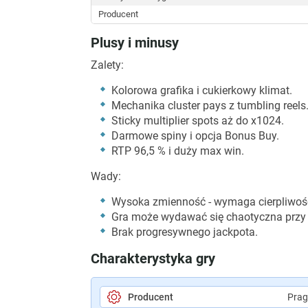
Producent
Plusy i minusy
Zalety:
Kolorowa grafika i cukierkowy klimat.
Mechanika cluster pays z tumbling reels
Sticky multiplier spots aż do x1024.
Darmowe spiny i opcja Bonus Buy.
RTP 96,5 % i duży max win.
Wady:
Wysoka zmienność - wymaga cierpliwośc
Gra może wydawać się chaotyczna przy 
Brak progresywnego jackpota.
Charakterystyka gry
Producent
Prag