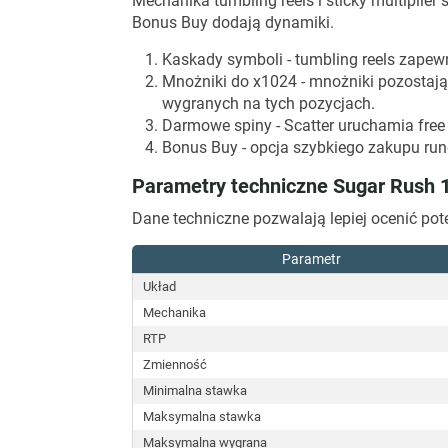
Mechanika tumbling reels i sticky multiplier
Bonus Buy dodają dynamiki.
Kaskady symboli - tumbling reels zapewn
Mnożniki do x1024 - mnożniki pozostają n
wygranych na tych pozycjach.
Darmowe spiny - Scatter uruchamia free 
Bonus Buy - opcja szybkiego zakupu ru
Parametry techniczne Sugar Rush 1
Dane techniczne pozwalają lepiej ocenić poten
Parametr
Układ
Mechanika
RTP
Zmienność
Minimalna stawka
Maksymalna stawka
Maksymalna wygrana