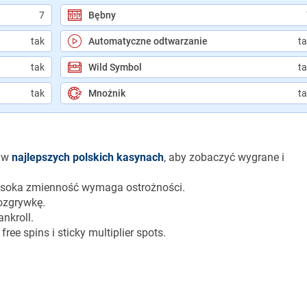
7
Bębny
tak
Automatyczne odtwarzanie
t
tak
Wild Symbol
t
tak
Mnożnik
t
m w
najlepszych polskich kasynach
, aby zobaczyć wygrane i
- wysoka zmienność wymaga ostrożności.
ozgrywkę.
nkroll.
ree spins i sticky multiplier spots.