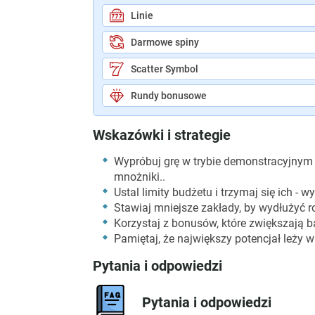
Linie
Darmowe spiny
Scatter Symbol
Rundy bonusowe
Wskazówki i strategie
Wypróbuj grę w trybie demonstracyjny
mnożniki..
Ustal limity budżetu i trzymaj się ich 
Stawiaj mniejsze zakłady, by wydłużyć r
Korzystaj z bonusów, które zwiększają ba
Pamiętaj, że największy potencjał leży w f
Pytania i odpowiedzi
Pytania i odpowiedzi