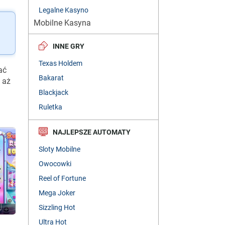
Legalne Kasyno
Mobilne Kasyna
INNE GRY
Texas Holdem
ać
Bakarat
 aż
Blackjack
Ruletka
NAJLEPSZE AUTOMATY
Sloty Mobilne
Owocowki
Reel of Fortune
Mega Joker
Sizzling Hot
Ultra Hot