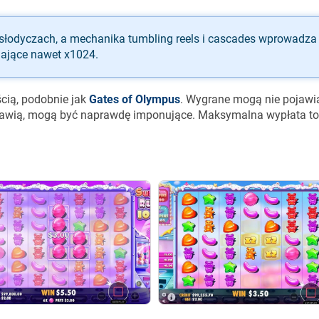
 słodyczach, a mechanika tumbling reels i cascades wprowadza
ęgające nawet x1024.
ścią, podobnie jak
Gates of Olympus
. Wygrane mogą nie pojawi
 pojawią, mogą być naprawdę imponujące. Maksymalna wypłata to