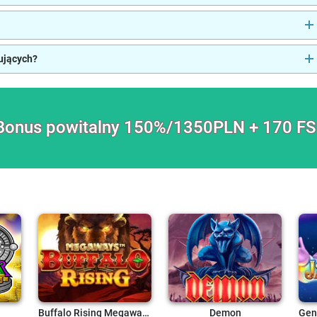
kujących?
Bonus powitalny 150%/1350PLN + 170 FS
Buffalo Rising Megaways
Demon