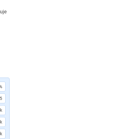
uje
%
5
ak
ak
ak