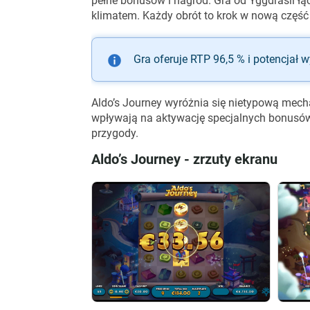
pełne bonusów i nagród. Gra od Yggdrasil ł
klimatem. Każdy obrót to krok w nową część 
Gra oferuje RTP 96,5 % i potencjał 
Aldo’s Journey wyróżnia się nietypową mecha
wpływają na aktywację specjalnych bonusów.
przygody.
Aldo’s Journey - zrzuty ekranu