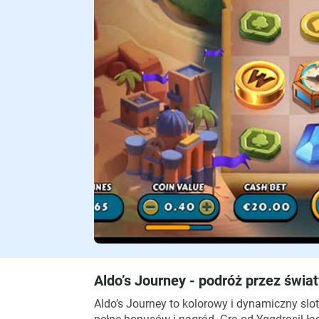
Aldo’s Journey - podróż przez świa
Aldo’s Journey to kolorowy i dynamiczny slo