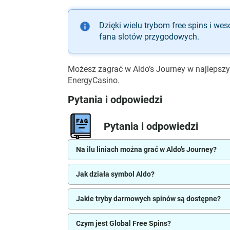
Dzięki wielu trybom free spins i we
fana slotów przygodowych.
Możesz zagrać w Aldo’s Journey w najlepszyc
EnergyCasino.
Pytania i odpowiedzi
Pytania i odpowiedzi
Na ilu liniach można grać w Aldo’s Journey?
Jak działa symbol Aldo?
Jakie tryby darmowych spinów są dostępne?
Czym jest Global Free Spins?