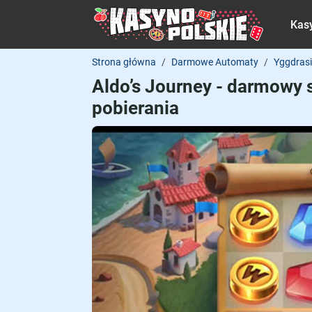
Kas
Strona główna
/
Darmowe Automaty
/
Yggdrasi
Aldo’s Journey - darmowy s
pobierania