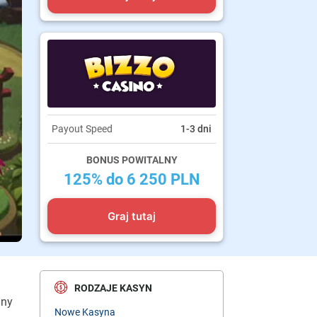
Payout Speed
1-3 dni
BONUS POWITALNY
125% do 6 250 PLN
Graj tutaj
RODZAJE KASYN
iny
Nowe Kasyna