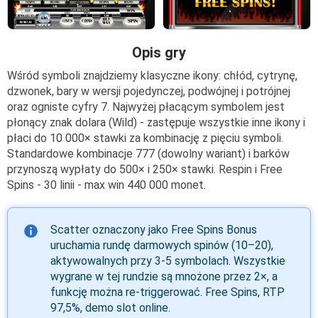
Opis gry
Wśród symboli znajdziemy klasyczne ikony: chłód, cytrynę,
dzwonek, bary w wersji pojedynczej, podwójnej i potrójnej
oraz ogniste cyfry 7. Najwyżej płacącym symbolem jest
płonący znak dolara (Wild) - zastępuje wszystkie inne ikony i
płaci do 10 000× stawki za kombinację z pięciu symboli.
Standardowe kombinacje 777 (dowolny wariant) i barków
przynoszą wypłaty do 500× i 250× stawki. Respin i Free
Spins - 30 linii - max win 440 000 monet.
Scatter oznaczony jako Free Spins Bonus
uruchamia rundę darmowych spinów (10–20),
aktywowalnych przy 3-5 symbolach. Wszystkie
wygrane w tej rundzie są mnożone przez 2×, a
funkcję można re-triggerować. Free Spins, RTP
97,5%, demo slot online.