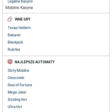
Legalne Kasyno
Mobilne Kasyna
INNE GRY
Texas Holdem
Bakarat
Blackjack
Ruletka
NAJLEPSZE AUTOMATY
Sloty Mobilne
Owocowki
Reel of Fortune
Mega Joker
Sizzling Hot
Ultra Hot