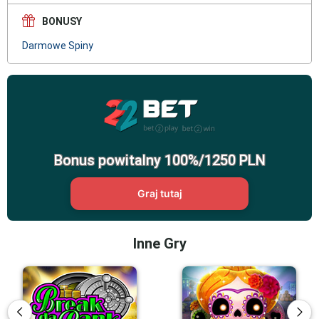
BONUSY
Darmowe Spiny
Bonus powitalny 100%/1250 PLN
Graj tutaj
Inne Gry