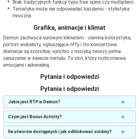
Brak tradycyjnych funkcji typu free spins czy multipliers
Tematyka może nie odpowiadać każdemu - stylistyka
mroczna
Grafika, animacje i klimat
Demon zachwyca surowym klimatem - ciemna kolorystyka,
portret wokalisty, ogłuszające riffy i tło koncertowe.
Animacje są szorstkie, synchro z muzyką tworzy pełne
zanurzenie w świecie metalu. To slot, który rozbrzmiewa
emocjami i adrenaliną.
Pytania i odpowiedzi
Pytania i odpowiedzi
Jakie jest RTP w Demon?
Czym jest Bonus Activity?
Ile utworów dostępnych i jak odblokować siódmy?