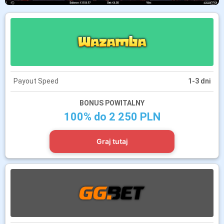
Payout Speed
1-3 dni
BONUS POWITALNY
100% do 2 250 PLN
Graj tutaj