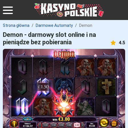
Strona główna
/
Darmowe Automaty
/
Demon
Demon - darmowy slot online i na
pieniądze bez pobierania
4.5